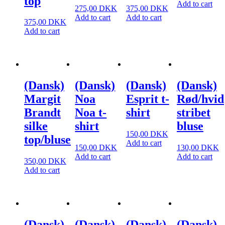
top
Add to cart
275,00
DKK
375,00
DKK
Add to cart
Add to cart
375,00
DKK
Add to cart
(Dansk)
(Dansk)
(Dansk)
(Dansk)
Margit
Noa
Esprit t-
Rød/hvid
Brandt
Noa t-
shirt
stribet
silke
shirt
bluse
150,00
DKK
top/bluse
Add to cart
150,00
DKK
130,00
DKK
Add to cart
Add to cart
350,00
DKK
Add to cart
(Dansk)
(Dansk)
(Dansk)
(Dansk)