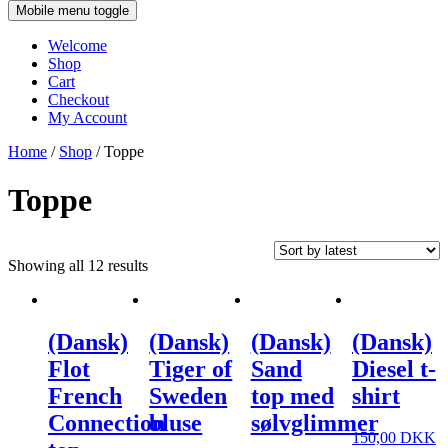
Mobile menu toggle
Welcome
Shop
Cart
Checkout
My Account
Home
/
Shop
/ Toppe
Toppe
Showing all 12 results
(Dansk)
(Dansk)
(Dansk)
(Dansk)
Flot
Tiger of
Sand
Diesel t-
French
Sweden
top med
shirt
Connection
bluse
sølvglimmer
150,00
DKK