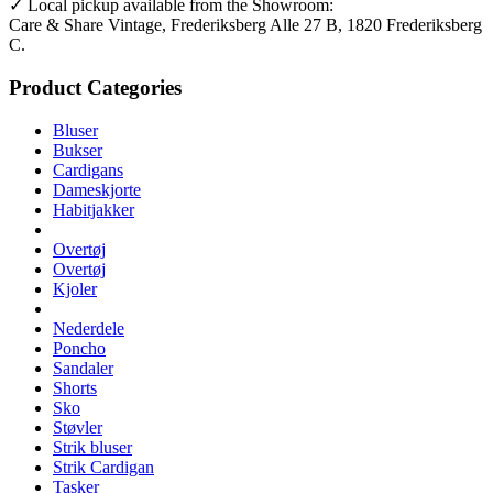
✓ Local pickup available from the Showroom:
Care & Share Vintage, Frederiksberg Alle 27 B, 1820 Frederiksberg
C.
Product Categories
Bluser
Bukser
Cardigans
Dameskjorte
Habitjakker
Overtøj
Overtøj
Kjoler
Nederdele
Poncho
Sandaler
Shorts
Sko
Støvler
Strik bluser
Strik Cardigan
Tasker