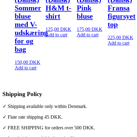
Sommer
H&M t-
Pink
Fransa
bluse
shirt
bluse
figursyet
med V-
top
125,00
DKK
175,00
DKK
udskæring
Add to cart
Add to cart
225,00
DKK
for og
Add to cart
bag
150,00
DKK
Add to cart
Shipping Policy
✓ Shipping available only within Denmark.
✓ Flate rate shipping 45 DKK.
✓ FREE SHIPPING for orders over 500 DKK.